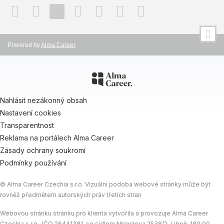
Powered by
Alma Career
Nahlásit nezákonný obsah
Nastavení cookies
Transparentnost
Reklama na portálech Alma Career
Zásady ochrany soukromí
Podmínky používání
© Alma Career Czechia s.r.o. Vizuální podoba webové stránky může být
rovněž předmětem autorských práv třetích stran
Webovou stránku stránku pro klienta vytvořila a provozuje Alma Career
Czechia s.r.o., IČO 26441381, se sídlem Menclova 2538/2, Libeň, 180 00