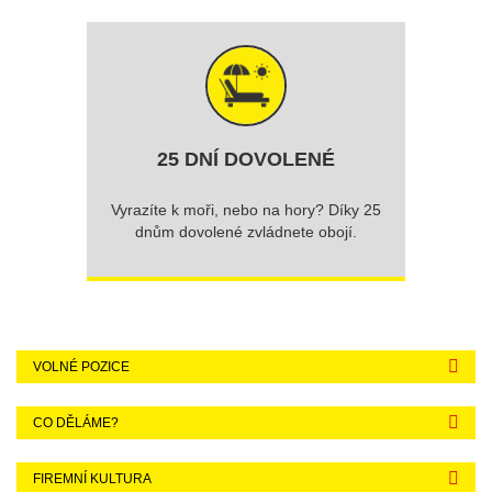
25 DNÍ DOVOLENÉ
Vyrazíte k moři, nebo na hory? Díky 25
dnům dovolené zvládnete obojí.
VOLNÉ POZICE
CO DĚLÁME?
FIREMNÍ KULTURA