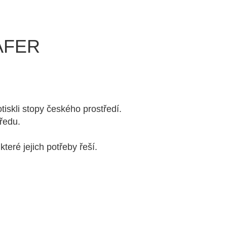
ÄFER
skli stopy českého prostředí.
ředu.
eré jejich potřeby řeší.