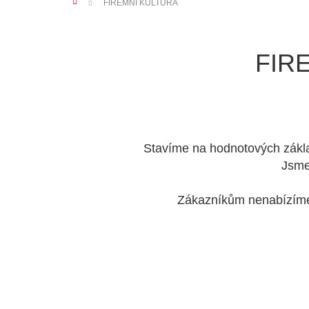
FIREMNÍ KULTURA
FIR
Stavíme na hodnotových zákla
Jsme
Zákazníkům nenabízíme j