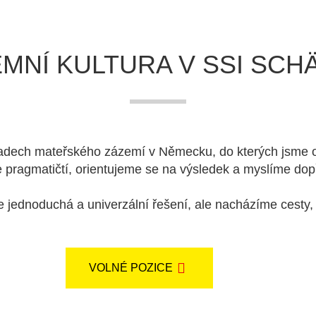
EMNÍ KULTURA V SSI SCH
dech mateřského zázemí v Německu, do kterých jsme oti
 pragmatičtí, orientujeme se na výsledek a myslíme dop
ednoduchá a univerzální řešení, ale nacházíme cesty, kt
VOLNÉ POZICE