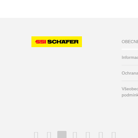
OBECN
Informa
Ochrana
Všeobec
podmín