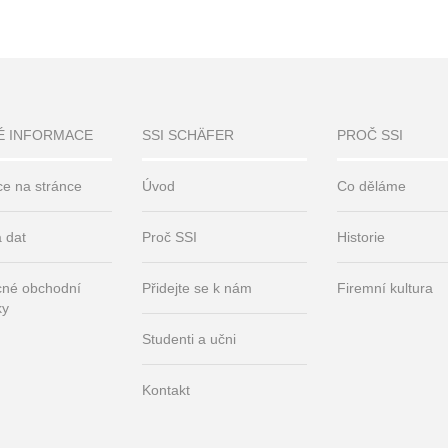
É INFORMACE
SSI SCHÄFER
PROČ SSI
ce na stránce
Úvod
Co děláme
 dat
Proč SSI
Historie
né obchodní
Přidejte se k nám
Firemní kultura
ky
Studenti a učni
Kontakt