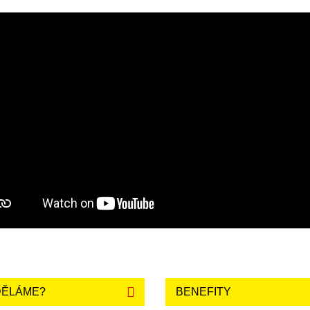
DĚLÁME?
BENEFITY